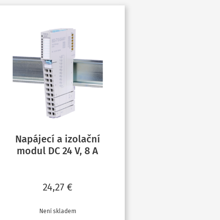
Napájecí a izolační
modul DC 24 V, 8 A
24,27
€
Není skladem