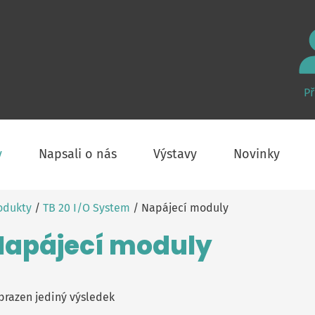
Př
y
Napsali o nás
Výstavy
Novinky
odukty
/
TB 20 I/O System
/ Napájecí moduly
Napájecí moduly
brazen jediný výsledek