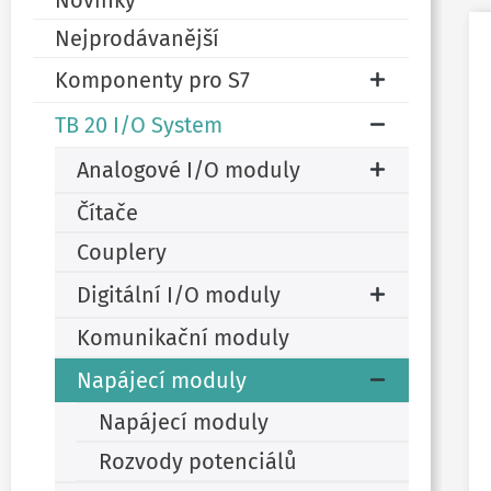
Novinky
Nejprodávanější
Komponenty pro S7
TB 20 I/O System
Analogové I/O moduly
Čítače
Couplery
Digitální I/O moduly
Komunikační moduly
Napájecí moduly
Napájecí moduly
Rozvody potenciálů