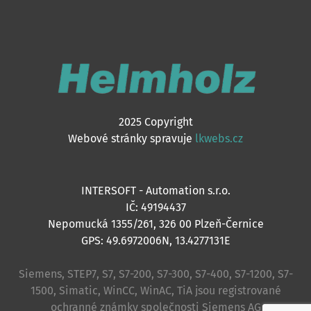
2025 Copyright
Webové stránky spravuje
lkwebs.cz
INTERSOFT - Automation s.r.o.
IČ: 49194437
Nepomucká 1355/261, 326 00 Plzeň-Černice
GPS: 49.6972006N, 13.4277131E
Siemens, STEP7, S7, S7-200, S7-300, S7-400, S7-1200, S7-
1500, Simatic, WinCC, WinAC, TiA jsou registrované
ochranné známky společnosti Siemens AG