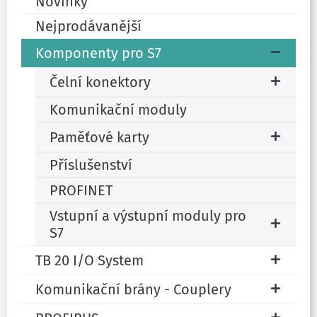
Novinky
Nejprodávanější
Komponenty pro S7
Čelní konektory
Komunikační moduly
Paměťové karty
Příslušenství
PROFINET
Vstupní a výstupní moduly pro
S7
TB 20 I/O System
Komunikační brány - Couplery