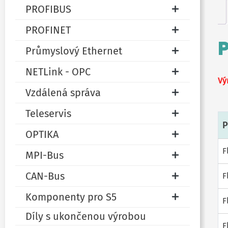
PROFIBUS
PROFINET
Průmyslový Ethernet
NETLink - OPC
Vý
Vzdálená správa
Teleservis
P
OPTIKA
F
MPI-Bus
CAN-Bus
F
Komponenty pro S5
F
Díly s ukončenou výrobou
F