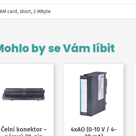
AM card, short, 2 MByte
ohlo by se Vám líbit
Čelní konektor –
4xAO (0-10 V / 4-