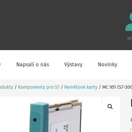
Př
y
Napsali o nás
Výstavy
Novinky
odukty
/
Komponenty pro S7
/
Paměťové karty
/ MC 951 (S7-300