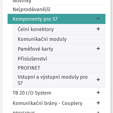
Novinky
Nejprodávanější
Komponenty pro S7
Čelní konektory
Komunikační moduly
Paměťové karty
Příslušenství
PROFINET
Vstupní a výstupní moduly pro
S7
TB 20 I/O System
Komunikační brány - Couplery