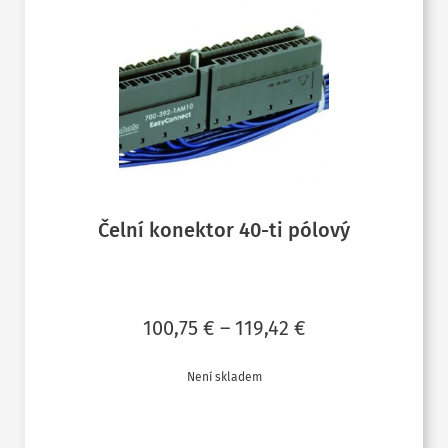
Čelní konektor 40-ti pólový
Rozpětí
100,75
€
–
119,42
€
cen:
Není skladem
100,75 €
ČTĚTE VÍCE
až