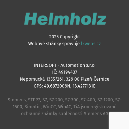
2025 Copyright
Webové stránky spravuje
lkwebs.cz
INTERSOFT - Automation s.r.o.
IČ: 49194437
Nepomucká 1355/261, 326 00 Plzeň-Černice
GPS: 49.6972006N, 13.4277131E
Siemens, STEP7, S7, S7-200, S7-300, S7-400, S7-1200, S7-
1500, Simatic, WinCC, WinAC, TiA jsou registrované
ochranné známky společnosti Siemens AG