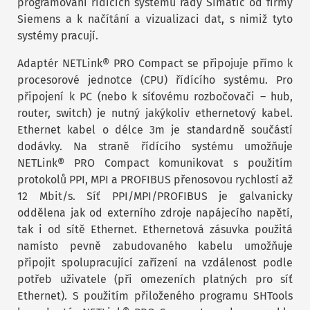
programování řídících systémů řady Simatic od firmy
Siemens a k načítání a vizualizaci dat, s nimiž tyto
systémy pracují.
Adaptér NETLink® PRO Compact se připojuje přímo k
procesorové jednotce (CPU) řídícího systému. Pro
připojení k PC (nebo k síťovému rozbočovači – hub,
router, switch) je nutný jakýkoliv ethernetový kabel.
Ethernet kabel o délce 3m je standardně součástí
dodávky. Na straně řídícího systému umožňuje
NETLink® PRO Compact komunikovat s použitím
protokolů PPI, MPI a PROFIBUS přenosovou rychlostí až
12 Mbit/s. Síť PPI/MPI/PROFIBUS je galvanicky
oddělena jak od externího zdroje napájecího napětí,
tak i od sítě Ethernet. Ethernetová zásuvka použitá
namísto pevně zabudovaného kabelu umožňuje
připojit spolupracující zařízení na vzdálenost podle
potřeb uživatele (při omezeních platných pro síť
Ethernet). S použitím přiloženého programu SHTools