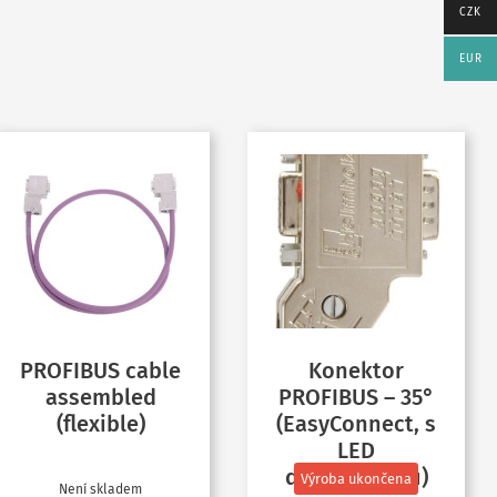
CZK
EUR
PROFIBUS cable
Konektor
assembled
PROFIBUS – 35°
(flexible)
(EasyConnect, s
LED
diagnostikou)
Výroba ukončena
Není skladem