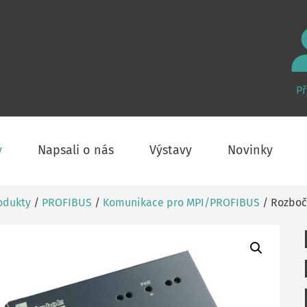
Př
y
Napsali o nás
Výstavy
Novinky
odukty
/
PROFIBUS
/
Komunikace pro MPI/PROFIBUS
/ Rozboč