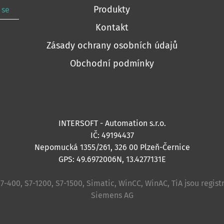
Produkty
 se
Kontakt
Zásady ochrany osobních údajů
Obchodní podmínky
INTERSOFT - Automation s.r.o.
IČ: 49194437
Nepomucká 1355/261, 326 00 Plzeň-Černice
GPS: 49.6972006N, 13.4277131E
S7-400, S7-1200, S7-1500, Simatic, WinCC, WinAC, TiA jsou reg
Siemens AG