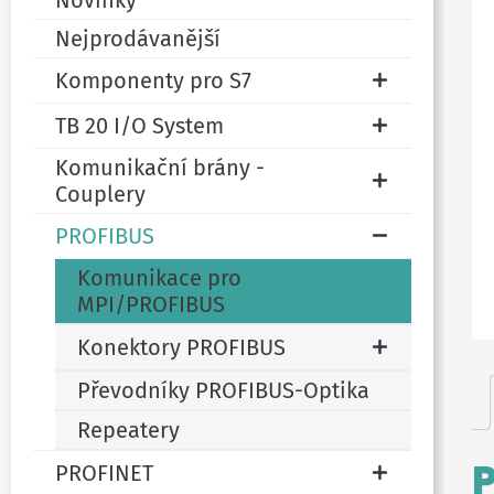
Novinky
Nejprodávanější
Komponenty pro S7
TB 20 I/O System
Komunikační brány -
Couplery
PROFIBUS
Komunikace pro
MPI/PROFIBUS
Konektory PROFIBUS
Převodníky PROFIBUS-Optika
Repeatery
PROFINET