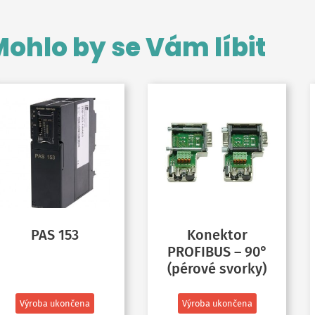
ohlo by se Vám líbit
PAS 153
Konektor
PROFIBUS – 90°
(pérové svorky)
Výroba ukončena
Výroba ukončena