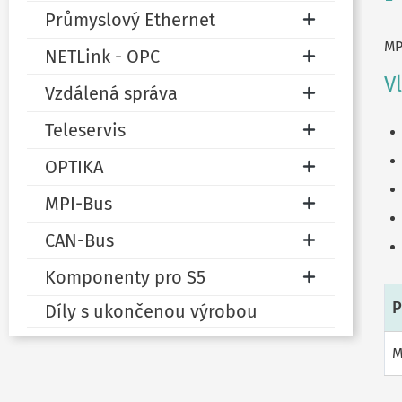
Průmyslový Ethernet
MP
NETLink - OPC
V
Vzdálená správa
Teleservis
OPTIKA
MPI-Bus
CAN-Bus
Komponenty pro S5
P
Díly s ukončenou výrobou
M