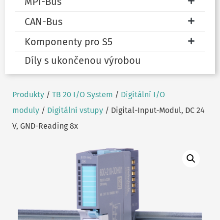
MPI-Bus
CAN-Bus
Komponenty pro S5
Díly s ukončenou výrobou
Produkty
/
TB 20 I/O System
/
Digitální I/O
moduly
/
Digitální vstupy
/ Digital-Input-Modul, DC 24
V, GND-Reading 8x