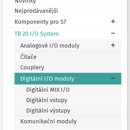
Novinky
Nejprodávanější
Komponenty pro S7
TB 20 I/O System
Analogové I/O moduly
Čítače
Couplery
Digitální I/O moduly
Digitální MIX I/O
Digitální vstupy
Digitální výstupy
Komunikační moduly