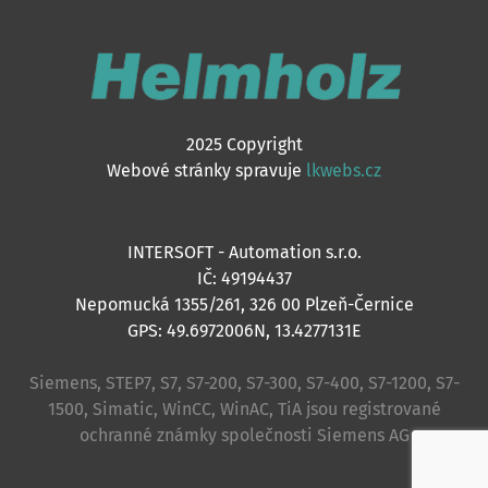
2025 Copyright
Webové stránky spravuje
lkwebs.cz
INTERSOFT - Automation s.r.o.
IČ: 49194437
Nepomucká 1355/261, 326 00 Plzeň-Černice
GPS: 49.6972006N, 13.4277131E
Siemens, STEP7, S7, S7-200, S7-300, S7-400, S7-1200, S7-
1500, Simatic, WinCC, WinAC, TiA jsou registrované
ochranné známky společnosti Siemens AG