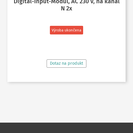
Digital-Input-Modul, AC 230 V, na kanál
N 2x
Výroba ukončena
ČTĚTE VÍCE
Dotaz na produkt