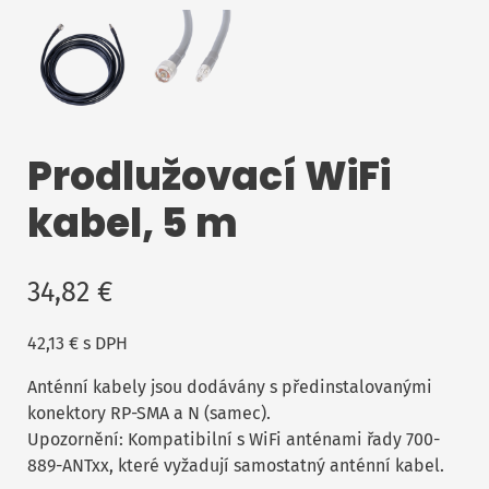
Prodlužovací WiFi
kabel, 5 m
34,82
€
42,13
€
s DPH
Anténní kabely jsou dodávány s předinstalovanými
konektory RP-SMA a N (samec).
Upozornění: Kompatibilní s WiFi anténami řady 700-
889-ANTxx, které vyžadují samostatný anténní kabel.