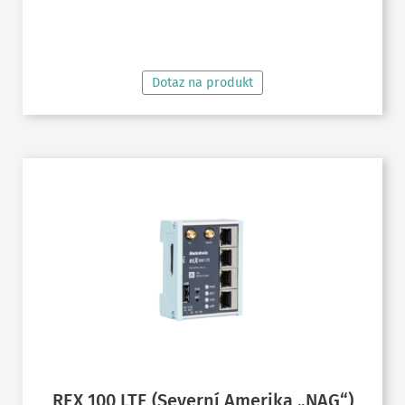
ČTĚTE VÍCE
Dotaz na produkt
REX 100 LTE (Severní Amerika „NAG“)