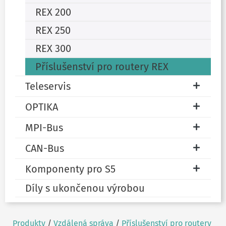
REX 200
REX 250
REX 300
Příslušenství pro routery REX
Teleservis
OPTIKA
MPI-Bus
CAN-Bus
Komponenty pro S5
Díly s ukončenou výrobou
Produkty
/
Vzdálená správa
/
Příslušenství pro routery