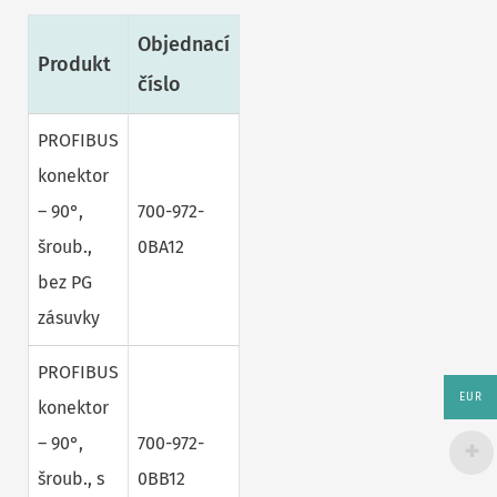
Objednací
Produkt
číslo
PROFIBUS
konektor
– 90°,
700-972-
šroub.,
0BA12
bez PG
zásuvky
PROFIBUS
EUR
konektor
– 90°,
700-972-
šroub., s
0BB12