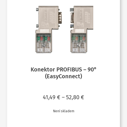
Konektor PROFIBUS – 90°
(EasyConnect)
Rozpětí
41,49
€
–
52,80
€
cen:
Není skladem
41,49 €
ČTĚTE VÍCE