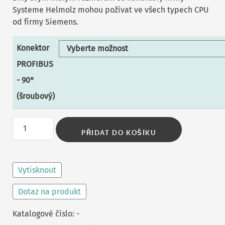
Systeme Helmolz mohou požívat ve všech typech CPU
od firmy Siemens.
Konektor
PROFIBUS
- 90°
(šroubový)
Konektor
PŘIDAT DO KOŠÍKU
PROFIBUS
-
Vytisknout
90°
(šroubový)
Dotaz na produkt
množství
Katalogové číslo:
-