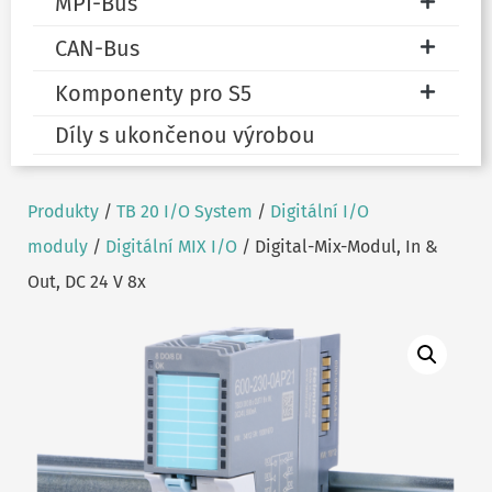
MPI-Bus
CAN-Bus
Komponenty pro S5
Díly s ukončenou výrobou
Produkty
/
TB 20 I/O System
/
Digitální I/O
moduly
/
Digitální MIX I/O
/ Digital-Mix-Modul, In &
Out, DC 24 V 8x