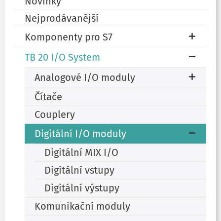
Novinky
Nejprodávanější
Komponenty pro S7
TB 20 I/O System
Analogové I/O moduly
Čítače
Couplery
Digitální I/O moduly
Digitální MIX I/O
Digitální vstupy
Digitální výstupy
Komunikační moduly