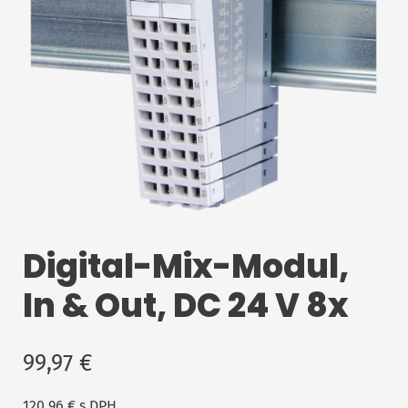
Digital-Mix-Modul,
In & Out, DC 24 V 8x
99,97
€
120,96
€
s DPH