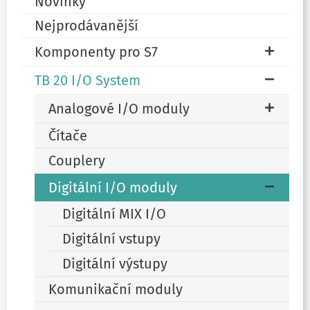
Novinky
Nejprodávanější
Komponenty pro S7
TB 20 I/O System
Analogové I/O moduly
Čítače
Couplery
Digitální I/O moduly
Digitální MIX I/O
Digitální vstupy
Digitální výstupy
Komunikační moduly