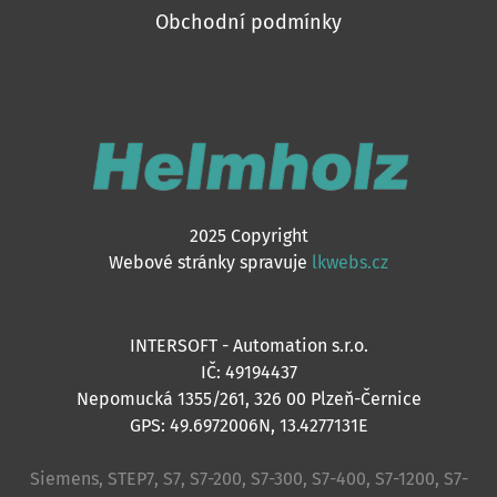
Obchodní podmínky
2025 Copyright
Webové stránky spravuje
lkwebs.cz
INTERSOFT - Automation s.r.o.
IČ: 49194437
Nepomucká 1355/261, 326 00 Plzeň-Černice
GPS: 49.6972006N, 13.4277131E
Siemens, STEP7, S7, S7-200, S7-300, S7-400, S7-1200, S7-