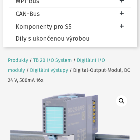
MPI-Bus
CAN-Bus
Komponenty pro S5
Díly s ukončenou výrobou
Produkty
/
TB 20 I/O System
/
Digitální I/O
moduly
/
Digitální výstupy
/ Digital-Output-Modul, DC
24 V, 500mA 16x