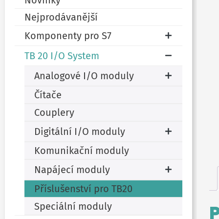
Novinky
Nejprodávanější
Komponenty pro S7
TB 20 I/O System
Analogové I/O moduly
Čítače
Couplery
Digitální I/O moduly
Komunikační moduly
Napájecí moduly
Příslušenství pro TB20
Speciální moduly