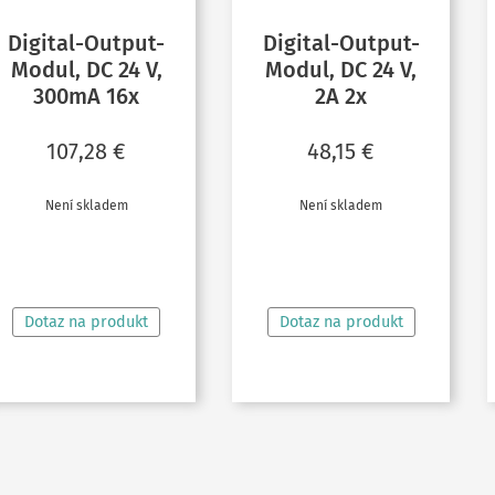
Digital-Output-
Digital-Output-
Modul, DC 24 V,
Modul, DC 24 V,
300mA 16x
2A 2x
107,28
€
48,15
€
Není skladem
Není skladem
ČTĚTE VÍCE
ČTĚTE VÍCE
Dotaz na produkt
Dotaz na produkt