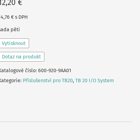
12,20
€
14,76
€
s DPH
sada pěti
Vytisknout
Dotaz na produkt
Katalogové číslo:
600-920-9AA01
Kategorie:
Příslušenství pro TB20
,
TB 20 I/O System