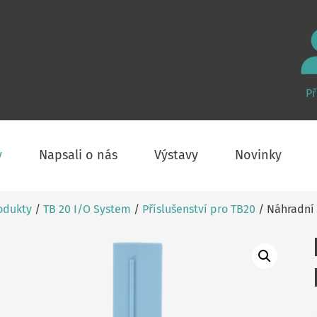
Př
y
Napsali o nás
Výstavy
Novinky
odukty
/
TB 20 I/O System
/
Příslušenství pro TB20
/ Náhradní 