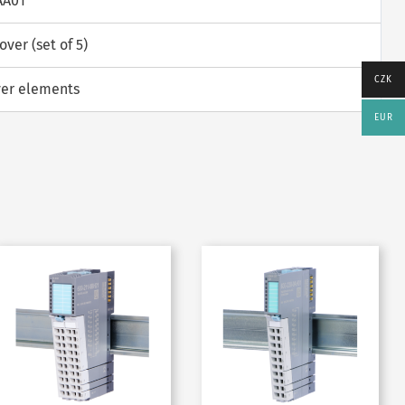
AA01
over (set of 5)
CZK
ver elements
EUR