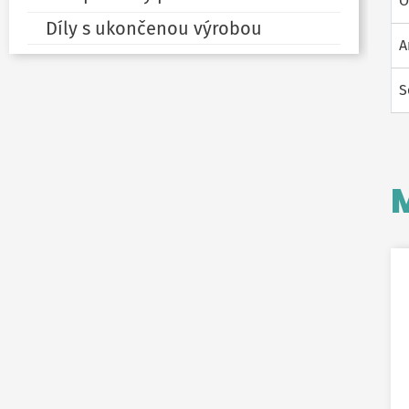
O
Díly s ukončenou výrobou
A
S
M