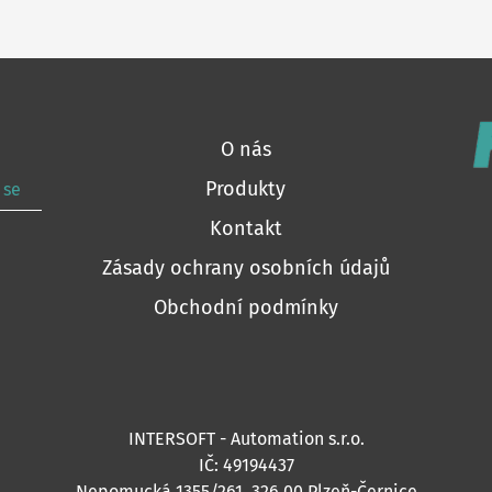
O nás
Produkty
 se
Kontakt
Zásady ochrany osobních údajů
Obchodní podmínky
INTERSOFT - Automation s.r.o.
IČ: 49194437
Nepomucká 1355/261, 326 00 Plzeň-Černice