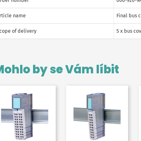
rder number
600-920-9
rticle name
Final bus c
cope of delivery
5 x bus co
ohlo by se Vám líbit