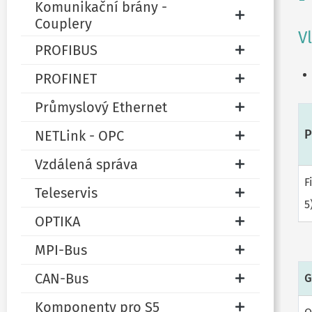
Komunikační brány -
Couplery
V
PROFIBUS
PROFINET
Průmyslový Ethernet
P
NETLink - OPC
Vzdálená správa
F
Teleservis
5
OPTIKA
MPI-Bus
CAN-Bus
G
Komponenty pro S5